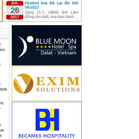
JUL
Festival hoa Đà Lạt lần thứ
VII-2017
26
Sáng 21-7, UBND tỉnh Lâm
Đồng cho biết, vừa ban hành ...
2017
i
rách
m
h
 2026
ng
à
I
AM
M