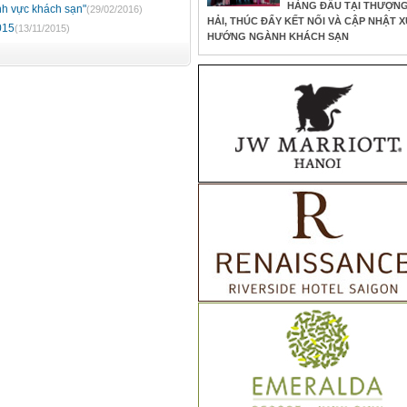
HÀNG ĐẦU TẠI THƯỢN
nh vực khách sạn"
(29/02/2016)
HẢI, THÚC ĐẨY KẾT NỐI VÀ CẬP NHẬT X
015
(13/11/2015)
HƯỚNG NGÀNH KHÁCH SẠN