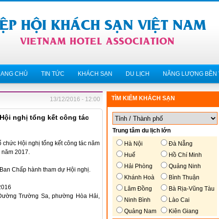
RANG CHỦ
TIN TỨC
KHÁCH SẠN
DU LỊCH
NĂNG LƯỢNG BỀN
TÌM KIẾM KHÁCH SẠN
13/12/2016 - 12:00
Hội nghị tổng kết công tác
Trung tâm du lịch lớn
 chức Hội nghị tổng kết công tác năm
Hà Nội
Đà Nẵng
c năm 2017.
Huế
Hồ Chí Minh
Hải Phòng
Quảng Ninh
g Ban Chấp hành tham dự Hội nghị.
Khánh Hoà
Bình Thuận
2016
Lâm Đồng
Bà Rịa-Vũng Tàu
 Đường Trường Sa, phường Hòa Hải,
Ninh Bình
Lào Cai
Quảng Nam
Kiên Giang