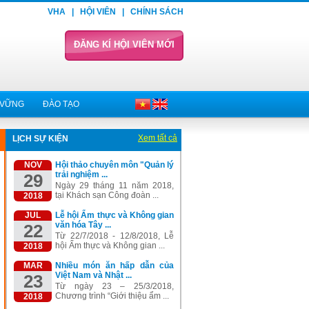
VHA
|
HỘI VIÊN
|
CHÍNH SÁCH
ĐĂNG KÍ HỘI VIÊN MỚI
 VỮNG
ĐÀO TẠO
Xem tất cả
LỊCH SỰ KIỆN
NOV
Hội thảo chuyên môn "Quản lý
trải nghiệm ...
29
Ngày 29 tháng 11 năm 2018,
tại Khách sạn Công đoàn ...
2018
JUL
Lễ hội Ẩm thực và Không gian
văn hóa Tây ...
22
Từ 22/7/2018 - 12/8/2018, Lễ
hội Ẩm thực và Không gian ...
2018
MAR
Nhiều món ăn hấp dẫn của
Việt Nam và Nhật ...
23
Từ ngày 23 – 25/3/2018,
Chương trình “Giới thiệu ẩm ...
2018