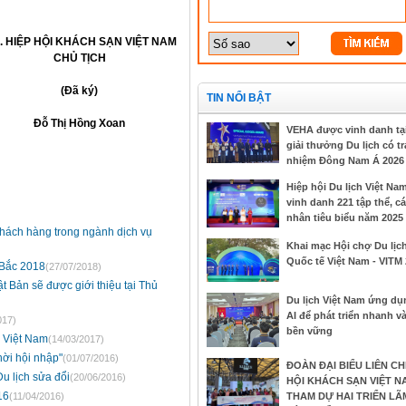
. HIỆP HỘI KHÁCH SẠN VIỆT NAM
CHỦ TỊCH
(Đã ký)
TIN NỔI BẬT
Đỗ Thị Hồng Xoan
VEHA được vinh danh tạ
giải thưởng Du lịch có t
nhiệm Đông Nam Á 2026
Hiệp hội Du lịch Việt Na
vinh danh 221 tập thể, cá
nhân tiêu biểu năm 2025
khách hàng trong ngành dịch vụ
Khai mạc Hội chợ Du lịc
Quốc tế Việt Nam - VITM
 Bắc 2018
(27/07/2018)
 Bản sẽ được giới thiệu tại Thủ
Du lịch Việt Nam ứng dụ
AI để phát triển nhanh v
017)
bền vững
i Việt Nam
(14/03/2017)
hời hội nhập"
(01/07/2016)
ĐOÀN ĐẠI BIỂU LIÊN CH
u lịch sửa đổi
(20/06/2016)
HỘI KHÁCH SẠN VIỆT N
16
(11/04/2016)
THAM DỰ HAI TRIỂN LÃ