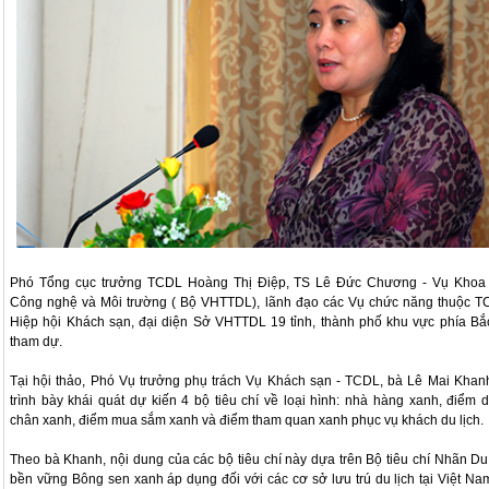
Phó Tổng cục trưởng TCDL Hoàng Thị Điệp, TS Lê Đức Chương - Vụ Khoa
Công nghệ và Môi trường ( Bộ VHTTDL), lãnh đạo các Vụ chức năng thuộc T
Hiệp hội Khách sạn, đại diện Sở VHTTDL 19 tỉnh, thành phố khu vực phía Bắ
tham dự.
Tại hội thảo, Phó Vụ trưởng phụ trách Vụ Khách sạn - TCDL, bà Lê Mai Khan
trình bày khái quát dự kiến 4 bộ tiêu chí về loại hình: nhà hàng xanh, điểm 
chân xanh, điểm mua sắm xanh và điểm tham quan xanh phục vụ khách du lịch.
Theo bà Khanh, nội dung của các bộ tiêu chí này dựa trên Bộ tiêu chí Nhãn Du 
bền vững Bông sen xanh áp dụng đối với các cơ sở lưu trú du lịch tại Việt Na