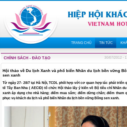
TRANG CHỦ
TIN TỨC
KH
CHÍNH SÁCH - ĐÀO TẠO
30/07/2012 - 
Hội thảo về Du lịch Xanh và phổ biến Nhãn du lịch bền vững B
sen xanh
Từ ngày 27- 28/7 tại Hà Nội, TCDL phối hợp với cơ quan hợp tác phát triển 
tế Tây Ban Nha ( AECID) tổ chức Hội thảo lấy ý kiến về Bộ tiêu chí Nhãn du 
xanh áp dụng cho nhà hàng; điểm mua sắm; điểm dừng chân; điểm tham 
phục vụ khách du lịch và phổ biến Nhãn du lịch bền vững Bông sen xanh.