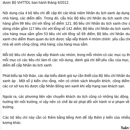
được Bộ VHTTDL ban hành tháng 4/2012.
Nội dung của 4 bộ tiêu chí đề cập tới các khái niệm Nhãn du lịch xanh áp dụng
nhà hàng, các điểm đến. Trong đó, cấu trúc Bộ tiêu chí Nhãn du lịch xanh cho
hàng gồm 99 tiêu chí với tổng số điểm 121; Bộ tiêu chí Nhãn du lịch xanh cho 
dừng chân gồm 117 tiêu chí với tổng số 142 điểm; Bộ tiêu chí Nhãn du lịch xanh
cửa hàng mua sắm gồm 53 tiêu chí với tổng số 69 điểm; Bộ tiêu chí Nhãn du 
xanh cho điểm tham quan du lịch được sắp xếp thành 4 nhóm chính: yêu cầu ch
nhà vệ sinh công cộng; nhà hàng; cửa hàng mua sắm.
Mỗi bộ tiêu chí được sắp xếp thành các nhóm, trong mỗi nhóm có các mục cụ th
mỗi mục có các tiêu chí làm rõ các nội dung, đánh giá chi tiết yêu cầu của mục,
điểm để cấp Nhãn du lịch xanh.
Phát biểu tại hội thảo, các đại biểu đánh giá sự cần thiết của Bộ tiêu chí Nhãn du
xanh áp . Một số ý kiến cho rằng, nên có chính sách khuyến khích, cộng điểm
các cơ sở lưu trú được cấp Nhãn Bông sen xanh khi xếp hạng sao khách sạn.
Ngoài ra, các phương tiện vận chuyển khách du lịch cũng có những tác động,
hưởng tới môi trường, vì vậy nên có chế tài xử phạt đối với hành vi vi phạm về
trường.
Các bộ tiêu chí này cần có thêm bằng tiếng Anh để lấy thêm ý kiến của nhiều
tượng khác.
Tuấn