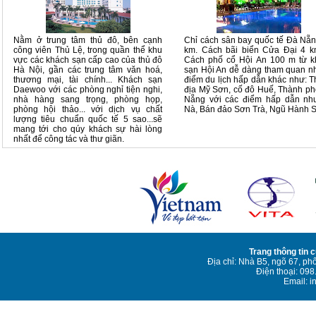
Nằm ở trung tâm thủ đô, bên cạnh
Chỉ cách sân bay quốc tế Đà Nẵ
công viên Thủ Lệ, trong quần thể khu
km. Cách bãi biển Cửa Đại 4 k
vực các khách sạn cấp cao của thủ đô
Cách phố cổ Hội An 100 m từ k
Hà Nội, gần các trung tâm văn hoá,
sạn Hội An dễ dàng tham quan 
thương mại, tài chính... Khách sạn
điểm du lịch hấp dẫn khác như: 
Daewoo với các phòng nghỉ tiện nghi,
địa Mỹ Sơn, cố đô Huế, Thành p
nhà hàng sang trọng, phòng họp,
Nẵng với các điểm hấp dẫn nh
phòng hội thảo... với dịch vụ chất
Nà, Bán đảo Sơn Trà, Ngũ Hành 
lượng tiêu chuẩn quốc tế 5 sao...sẽ
mang tới cho qúy khách sự hài lòng
nhất để công tác và thư giãn.
Trang thông tin 
Địa chỉ: Nhà B5, ngõ 67, ph
Điện thoại: 09
Email: i