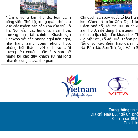
Nằm ở trung tâm thủ đô, bên cạnh
Chỉ cách sân bay quốc tế Đà Nẵ
công viên Thủ Lệ, trong quần thể khu
km. Cách bãi biển Cửa Đại 4 k
vực các khách sạn cấp cao của thủ đô
Cách phố cổ Hội An 100 m từ k
Hà Nội, gần các trung tâm văn hoá,
sạn Hội An dễ dàng tham quan 
thương mại, tài chính... Khách sạn
điểm du lịch hấp dẫn khác như: 
Daewoo với các phòng nghỉ tiện nghi,
địa Mỹ Sơn, cố đô Huế, Thành p
nhà hàng sang trọng, phòng họp,
Nẵng với các điểm hấp dẫn nh
phòng hội thảo... với dịch vụ chất
Nà, Bán đảo Sơn Trà, Ngũ Hành 
lượng tiêu chuẩn quốc tế 5 sao...sẽ
mang tới cho qúy khách sự hài lòng
nhất để công tác và thư giãn.
Trang thông tin 
Địa chỉ: Nhà B5, ngõ 67, ph
Điện thoại: 09
Email: i