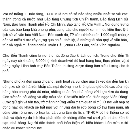
Với hệ thống 11 bảo tàng, TPHCM là nơi có số bảo tàng nhiều nhất so với các t
thành trong cả nước như Bảo tàng Chứng tích Chiến tranh, Bảo tàng Lịch sử 
Nam, Bảo tàng Thành phố Hồ Chí Minh, Bảo tàng Hồ Chí Minh... Nội dung trưng
của các bảo tàng khá phong phú, cung cấp cho người xem nhiều kiến thức lý t
lịch sử và văn hóa Việt Nam. Bên cạnh đó, TP còn sở hữu trên 1.000 ngôi chùa, đ
đền và miếu được xây dựng qua nhiều thời kỳ, là những tài sản quý về văn hóa, 
trúc và nghệ thuật như chùa Thiên Hậu, chùa Giác Lâm, chùa Vĩnh Nghiêm…
Chợ Bến Thành cũng là nơi thu hút đông đảo khách du lịch. Trong chợ Bến T
ngày nay có khoảng 3.000 hộ kinh doanhvới đủ loại hàng hóa, thực phẩm, vật 
hàng ngày. Hình ảnh chợ Bến Thành thường được dùng làm biểu tượng cho t
phố.
Những phố xá đèn sáng choang, sinh hoạt và vui chơi giải trí kéo dài đến tận kh
dòng xe cộ hối hả trên khắp các ngả đường như không bao giờ dứt; các cửa hiệu
hàng hóa phong phú đủ màu; những quán ăn, nhà hàng với thực đơn đa dạng.
Gòn trở nên sôi động và đầy màu sắc. Các kiến trúc của “Hòn ngọc Viễn Đông”
được giữ gìn và tôn tạo, trở thành những điểm tham quan lý thú. Ở nơi đất hẹp n
đông này, du khách sẽ bất ngờ với những đại lộ rợp bóng cổ thụ trăm năm, n
công viên rộng rực rỡ hoa lá. Là trung tâm du lịch, TPHCM có hệ thống cơ sở
chất và dịch vụ du lịch khá phát triển từ những điểm vui chơi giải trí cho đến 
sạn, nhà hàng. Người dân thành phố thân thiện và hiếu khách luôn mỉm cười
chào du khách từ mọi nơi.