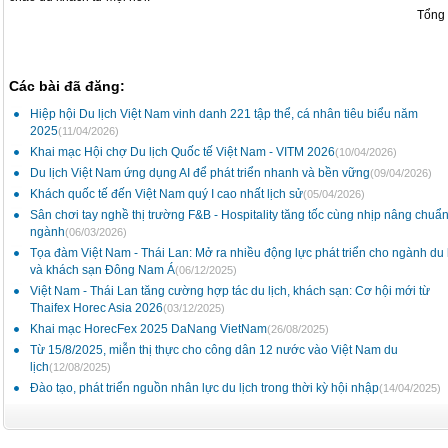
Tổng
Các bài đã đăng:
Hiệp hội Du lịch Việt Nam vinh danh 221 tập thể, cá nhân tiêu biểu năm
2025
(11/04/2026)
Khai mạc Hội chợ Du lịch Quốc tế Việt Nam - VITM 2026
(10/04/2026)
Du lịch Việt Nam ứng dụng AI để phát triển nhanh và bền vững
(09/04/2026)
Khách quốc tế đến Việt Nam quý I cao nhất lịch sử
(05/04/2026)
Sân chơi tay nghề thị trường F&B - Hospitality tăng tốc cùng nhịp nâng chuẩ
ngành
(06/03/2026)
Tọa đàm Việt Nam - Thái Lan: Mở ra nhiều động lực phát triển cho ngành du 
và khách sạn Đông Nam Á
(06/12/2025)
Việt Nam - Thái Lan tăng cường hợp tác du lịch, khách sạn: Cơ hội mới từ
Thaifex Horec Asia 2026
(03/12/2025)
Khai mạc HorecFex 2025 DaNang VietNam
(26/08/2025)
Từ 15/8/2025, miễn thị thực cho công dân 12 nước vào Việt Nam du
lịch
(12/08/2025)
Đào tạo, phát triển nguồn nhân lực du lịch trong thời kỳ hội nhập
(14/04/2025)