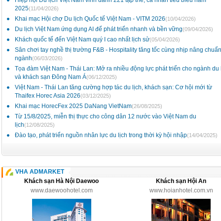
Hiệp hội Du lịch Việt Nam vinh danh 221 tập thể, cá nhân tiêu biểu năm
2025
(11/04/2026)
Khai mạc Hội chợ Du lịch Quốc tế Việt Nam - VITM 2026
(10/04/2026)
Du lịch Việt Nam ứng dụng AI để phát triển nhanh và bền vững
(09/04/2026)
Khách quốc tế đến Việt Nam quý I cao nhất lịch sử
(05/04/2026)
Sân chơi tay nghề thị trường F&B - Hospitality tăng tốc cùng nhịp nâng chuẩ
ngành
(06/03/2026)
Tọa đàm Việt Nam - Thái Lan: Mở ra nhiều động lực phát triển cho ngành du 
và khách sạn Đông Nam Á
(06/12/2025)
Việt Nam - Thái Lan tăng cường hợp tác du lịch, khách sạn: Cơ hội mới từ
Thaifex Horec Asia 2026
(03/12/2025)
Khai mạc HorecFex 2025 DaNang VietNam
(26/08/2025)
Từ 15/8/2025, miễn thị thực cho công dân 12 nước vào Việt Nam du
lịch
(12/08/2025)
Đào tạo, phát triển nguồn nhân lực du lịch trong thời kỳ hội nhập
(14/04/2025)
VHA ADMARKET
Khách sạn Hà Nội Daewoo
Khách sạn Hội An
www.daewoohotel.com
www.hoianhotel.com.vn