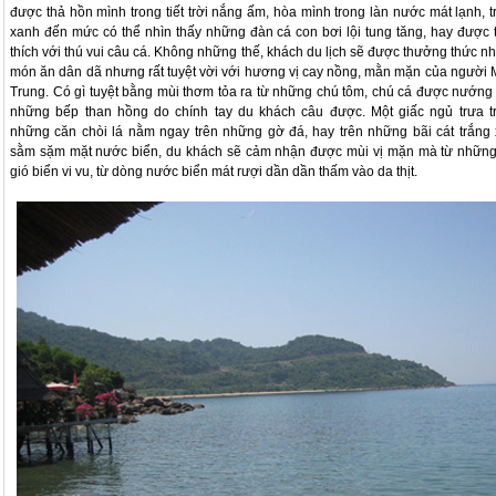
được thả hồn mình trong tiết trời nắng ấm, hòa mình trong làn nước mát lạnh, t
xanh đến mức có thể nhìn thấy những đàn cá con bơi lội tung tăng, hay được 
thích với thú vui câu cá. Không những thế, khách du lịch sẽ được thưởng thức n
món ăn dân dã nhưng rất tuyệt vời với hương vị cay nồng, mằn mặn của người 
Trung. Có gì tuyệt bằng mùi thơm tỏa ra từ những chú tôm, chú cá được nướng 
những bếp than hồng do chính tay du khách câu được. Một giấc ngủ trưa t
những căn chòi lá nằm ngay trên những gờ đá, hay trên những bãi cát trắng 
sằm sặm mặt nước biển, du khách sẽ cảm nhận được mùi vị mặn mà từ những
gió biển vi vu, từ dòng nước biển mát rượi dần dần thấm vào da thịt.