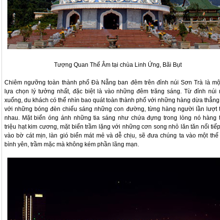
Tượng Quan Thế Âm tại chùa Linh Ứng, Bãi Bụt
Chiêm ngưỡng toàn thành phố Đà Nẵng ban đêm trên đỉnh núi Sơn Trà là mộ
lựa chọn lý tưởng nhất, đặc biệt là vào những đêm trăng sáng. Từ đỉnh núi 
xuống, du khách có thể nhìn bao quát toàn thành phố với những hàng dừa thẳng 
với những bóng đèn chiếu sáng những con đường, từng hàng người lần lượt 
nhau. Mặt biển óng ánh những tia sáng như chứa đựng trong lòng nó hàng t
triệu hạt kim cương, mặt biển trầm lặng với những cơn song nhỏ lăn tăn nối tiế
vào bờ cát mịn, làn gió biển mát mẻ và dễ chịu, sẽ đưa chúng ta vào một thế 
bình yên, trầm mặc mà không kém phần lãng mạn.