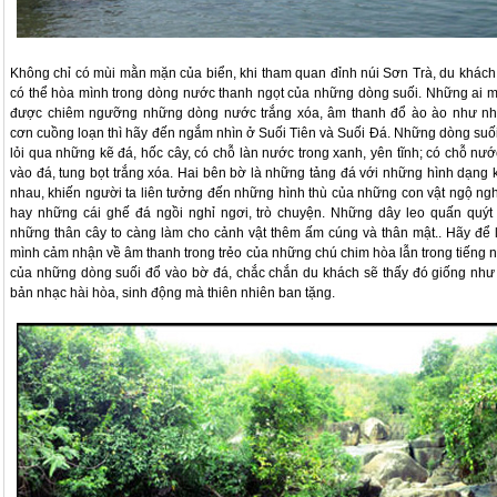
Không chỉ có mùi mằn mặn của biển, khi tham quan đỉnh núi Sơn Trà, du khách
có thể hòa mình trong dòng nước thanh ngọt của những dòng suối. Những ai 
được chiêm ngưỡng những dòng nước trắng xóa, âm thanh đổ ào ào như n
cơn cuồng loạn thì hãy đến ngắm nhìn ở Suối Tiên và Suối Đá. Những dòng suối
lỏi qua những kẽ đá, hốc cây, có chỗ làn nước trong xanh, yên tĩnh; có chỗ nướ
vào đá, tung bọt trắng xóa. Hai bên bờ là những tảng đá với những hình dạng 
nhau, khiến người ta liên tưởng đến những hình thù của những con vật ngộ ngh
hay những cái ghế đá ngồi nghỉ ngơi, trò chuyện. Những dây leo quấn quýt 
những thân cây to càng làm cho cảnh vật thêm ấm cúng và thân mật.. Hãy để 
mình cảm nhận về âm thanh trong trẻo của những chú chim hòa lẫn trong tiếng 
của những dòng suối đổ vào bờ đá, chắc chắn du khách sẽ thấy đó giống như
bản nhạc hài hòa, sinh động mà thiên nhiên ban tặng.