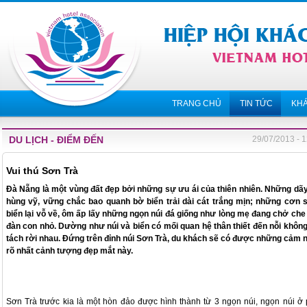
TRANG CHỦ
TIN TỨC
KH
DU LỊCH - ĐIỂM ĐẾN
29/07/2013 - 
Vui thú Sơn Trà
Đà Nẵng là một vùng đất đẹp bởi những sự ưu ái của thiên nhiên. Những dãy
hùng vỹ, vững chắc bao quanh bờ biển trải dài cát trắng mịn; những cơn 
biển lại vỗ về, ôm ấp lấy những ngọn núi đá giống như lòng mẹ đang chở che
đàn con nhỏ. Dường như núi và biển có mối quan hệ thân thiết đến nỗi không
tách rời nhau. Đứng trên đỉnh núi Sơn Trà, du khách sẽ có được những cảm 
rõ nhất cảnh tượng đẹp mắt này.
Sơn Trà trước kia là một hòn đảo được hình thành từ 3 ngọn núi, ngọn núi ở 