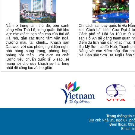
Nằm ở trung tâm thủ đô, bên cạnh
Chỉ cách sân bay quốc tế Đà Nẵ
công viên Thủ Lệ, trong quần thể khu
km. Cách bãi biển Cửa Đại 4 k
vực các khách sạn cấp cao của thủ đô
Cách phố cổ Hội An 100 m từ k
Hà Nội, gần các trung tâm văn hoá,
sạn Hội An dễ dàng tham quan 
thương mại, tài chính... Khách sạn
điểm du lịch hấp dẫn khác như: 
Daewoo với các phòng nghỉ tiện nghi,
địa Mỹ Sơn, cố đô Huế, Thành p
nhà hàng sang trọng, phòng họp,
Nẵng với các điểm hấp dẫn nh
phòng hội thảo... với dịch vụ chất
Nà, Bán đảo Sơn Trà, Ngũ Hành 
lượng tiêu chuẩn quốc tế 5 sao...sẽ
mang tới cho qúy khách sự hài lòng
nhất để công tác và thư giãn.
Trang thông tin 
Địa chỉ: Nhà B5, ngõ 67, ph
Điện thoại: 09
Email: i