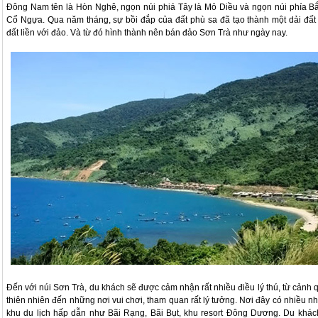
Đông Nam tên là Hòn Nghê, ngọn núi phiá Tây là Mỏ Diều và ngọn núi phía Bắ
Cổ Ngựa. Qua năm tháng, sự bồi đắp của đất phù sa đã tạo thành một dải đất
đất liền với đảo. Và từ đó hình thành nên bán đảo Sơn Trà như ngày nay.
Đến với núi Sơn Trà, du khách sẽ được cảm nhận rất nhiều điều lý thú, từ cảnh 
thiên nhiên đến những nơi vui chơi, tham quan rất lý tưởng. Nơi đây có nhiều n
khu du lịch hấp dẫn như Bãi Rạng, Bãi Bụt, khu resort Đông Dương. Du khác