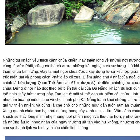
Những du khách yêu thích cảnh chùa chiền, hay thiên lòng về những hơi hướn
cúng từ đức Phật, cũng có thể có được những trải nghiệm và sự hứng thú khi
thăm chùa Linh Ứng. Đây là một ngôi chùa được xây dựng từ sự kết hợp giữa 
trúc hiện đại và phong cách Phật giáo cổ xưa. Điểm đáng chú ý nhất của ngôi c
chính là bức tượng Quan Thế Âm cao 67m, được đặt ở điểm chính giữa của 
chùa. Đứng ở nơi nào dọc theo bờ biển trải dài của Đà Nẵng, khách du lịch cũn
thể nhìn thấy bức tượng này. Tọa lạc ở một vị thế đẹp và hiếm có, chùa Linh
như tấm bùa hộ mệnh, bảo vệ cho thành phố Đà Nẵng tránh khỏi những tai ươn
gió từ thiên nhiên, và cũng là che chở cho những ngư dân luôn làm ăn thuận 
Xung quanh chùa bao bọc bởi những hàng cây xanh um, to lớn. Vãn cảnh chùa
khách sẽ thấy lòng mình nhẹ nhàng, bớt phiền muộn và thư thái hơn, y như rằng
cả những âu lo, nhọc nhằn của ngày thường đã tan vào hư không, nhường chỗ
cho sự thanh tịnh và bình yên của chốn linh thiêng.