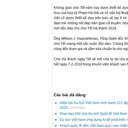
Không gian chợ Tết năm nay được thiết kế dựa 
hoa của họa sỹ Phạm Hà Hải và cố vấn mỹ thu
Việt cổ được thiết kế dựa trên bản vẽ tay tỉ mỉ 
đam mê những nét đẹp dân gian cổ truyền, họa
mới độc đáo cho chợ Tết Hà thành 2018.
Ông William J. Haandrikman, Tổng Giám đốc Kh
chợ Tết mang một sắc xuân độc đáo. Chúng tôi
cùng đến tham gia và sắm sửa chuẩn bị cho ngày
Chợ Hà thành ngày Tết sẽ mở cửa tự do cho t
hết ngày 7-2-2018 trong khuôn viên khách sạn 
Các bài đã đăng:
Hiệp hội Du lịch Việt Nam vinh danh 221 tập
2025
(11/04/2026)
Khai mạc Hội chợ Du lịch Quốc tế Việt Nam
Du lịch Việt Nam ứng dụng AI để phát triển
Khách quốc tế đến Việt Nam quý I cao nhất 