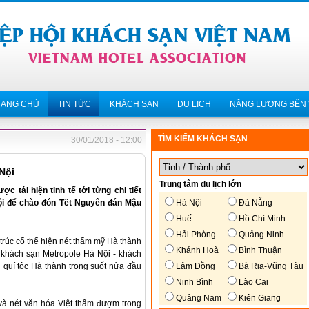
RANG CHỦ
TIN TỨC
KHÁCH SẠN
DU LỊCH
NĂNG LƯỢNG BỀN
TÌM KIẾM KHÁCH SẠN
30/01/2018 - 12:00
Nội
Trung tâm du lịch lớn
 tái hiện tinh tế tới từng chi tiết
Hà Nội
Đà Nẵng
ội để chào đón Tết Nguyên đán Mậu
Huế
Hồ Chí Minh
Hải Phòng
Quảng Ninh
trúc cổ thể hiện nét thẩm mỹ Hà thành
Khánh Hoà
Bình Thuận
 khách sạn Metropole Hà Nội - khách
Lâm Đồng
Bà Rịa-Vũng Tàu
i quí tộc Hà thành trong suốt nửa đầu
Ninh Bình
Lào Cai
Quảng Nam
Kiên Giang
à nét văn hóa Việt thấm đượm trong