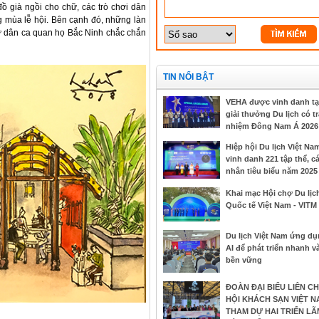
ồ già ngồi cho chữ, các trò chơi dân
g mùa lễ hội. Bên cạnh đó, những làn
hư dân ca quan họ Bắc Ninh chắc chắn
TIN NỔI BẬT
VEHA được vinh danh tạ
giải thưởng Du lịch có t
nhiệm Đông Nam Á 2026
Hiệp hội Du lịch Việt Na
vinh danh 221 tập thể, c
nhân tiêu biểu năm 2025
Khai mạc Hội chợ Du lịc
Quốc tế Việt Nam - VITM
Du lịch Việt Nam ứng d
AI để phát triển nhanh v
bền vững
ĐOÀN ĐẠI BIỂU LIÊN CH
HỘI KHÁCH SẠN VIỆT N
THAM DỰ HAI TRIỂN LÃ