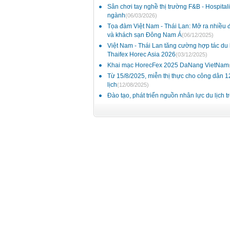
Sân chơi tay nghề thị trường F&B - Hospital
ngành
(06/03/2026)
Tọa đàm Việt Nam - Thái Lan: Mở ra nhiều đ
và khách sạn Đông Nam Á
(06/12/2025)
Việt Nam - Thái Lan tăng cường hợp tác du l
Thaifex Horec Asia 2026
(03/12/2025)
Khai mạc HorecFex 2025 DaNang VietNam
Từ 15/8/2025, miễn thị thực cho công dân 
lịch
(12/08/2025)
Đào tạo, phát triển nguồn nhân lực du lịch t