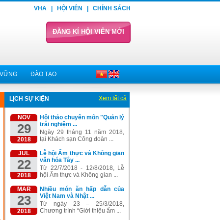
VHA
|
HỘI VIÊN
|
CHÍNH SÁCH
ĐĂNG KÍ HỘI VIÊN MỚI
 VỮNG
ĐÀO TẠO
Xem tất cả
LỊCH SỰ KIỆN
NOV
Hội thảo chuyên môn "Quản lý
trải nghiệm ...
29
Ngày 29 tháng 11 năm 2018,
tại Khách sạn Công đoàn ...
2018
JUL
Lễ hội Ẩm thực và Không gian
văn hóa Tây ...
22
Từ 22/7/2018 - 12/8/2018, Lễ
hội Ẩm thực và Không gian ...
2018
MAR
Nhiều món ăn hấp dẫn của
Việt Nam và Nhật ...
23
Từ ngày 23 – 25/3/2018,
Chương trình “Giới thiệu ẩm ...
2018