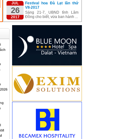
JUL
Festival hoa Đà Lạt lần thứ
VII-2017
26
Sáng 21-7, UBND tỉnh Lâm
Đồng cho biết, vừa ban hành ...
2017
i
rách
m
á
h
 2026
ụng
à
I
AM
M