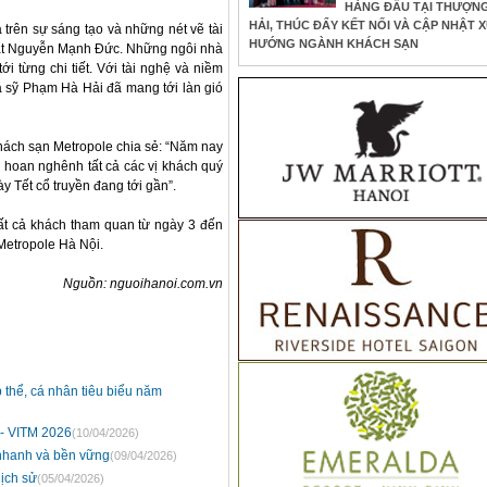
HÀNG ĐẦU TẠI THƯỢN
HẢI, THÚC ĐẨY KẾT NỐI VÀ CẬP NHẬT 
trên sự sáng tạo và những nét vẽ tài
HƯỚNG NGÀNH KHÁCH SẠN
ật Nguyễn Mạnh Đức. Những ngôi nhà
tới từng chi tiết. Với tài nghệ và niềm
 sỹ Phạm Hà Hải đã mang tới làn gió
ách sạn Metropole chia sẻ: “Năm nay
 hoan nghênh tất cả các vị khách quý
 Tết cổ truyền đang tới gần”.
ất cả khách tham quan từ ngày 3 đến
Metropole Hà Nội.
Nguồn: nguoihanoi.com.vn
 thể, cá nhân tiêu biểu năm
 - VITM 2026
(10/04/2026)
 nhanh và bền vững
(09/04/2026)
lịch sử
(05/04/2026)