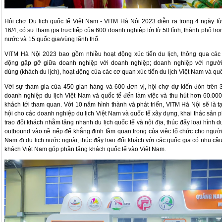
Hội chợ Du lịch quốc tế Việt Nam - VITM Hà Nội 2023 diễn ra trong 4 ngày từ
16/4, có sự tham gia trực tiếp của 600 doanh nghiệp tới từ 50 tỉnh, thành phố tro
nước và 15 quốc gia/vùng lãnh thổ.
VITM Hà Nội 2023 bao gồm nhiều hoạt động xúc tiến du lịch, thông qua các
động gặp gỡ giữa doanh nghiệp với doanh nghiệp; doanh nghiệp với người
dùng (khách du lịch), hoạt động của các cơ quan xúc tiến du lịch Việt Nam và quố
Với sự tham gia của 450 gian hàng và 600 đơn vị, hội chợ dự kiến đón trên 
doanh nghiệp du lịch Việt Nam và quốc tế đến làm việc và thu hút hơn 60.000
khách tới tham quan. Với 10 năm hình thành và phát triển, VITM Hà Nội sẽ là t
hội cho các doanh nghiệp du lịch Việt Nam và quốc tế xây dựng, khai thác sản 
trao đổi khách nhằm tăng nhanh du lịch quốc tế và nội địa, thúc đẩy loại hình du
outbound vào nề nếp để khẳng định tầm quan trọng của việc tổ chức cho người
Nam đi du lịch nước ngoài, thúc đẩy trao đổi khách với các quốc gia có nhu cầ
khách Việt Nam góp phần tăng khách quốc tế vào Việt Nam.