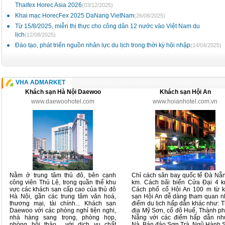
Thaifex Horec Asia 2026
(03/12/2025)
Khai mạc HorecFex 2025 DaNang VietNam
(26/08/2025)
Từ 15/8/2025, miễn thị thực cho công dân 12 nước vào Việt Nam du
lịch
(12/08/2025)
Đào tạo, phát triển nguồn nhân lực du lịch trong thời kỳ hội nhập
(14/04/2025)
VHA ADMARKET
Khách sạn Hà Nội Daewoo
Khách sạn Hội An
www.daewoohotel.com
www.hoianhotel.com.vn
Nằm ở trung tâm thủ đô, bên cạnh
Chỉ cách sân bay quốc tế Đà Nẵ
công viên Thủ Lệ, trong quần thể khu
km. Cách bãi biển Cửa Đại 4 
vực các khách sạn cấp cao của thủ đô
Cách phố cổ Hội An 100 m từ 
Hà Nội, gần các trung tâm văn hoá,
sạn Hội An dễ dàng tham quan 
thương mại, tài chính... Khách sạn
điểm du lịch hấp dẫn khác như: 
Daewoo với các phòng nghỉ tiện nghi,
địa Mỹ Sơn, cố đô Huế, Thành p
nhà hàng sang trọng, phòng họp,
Nẵng với các điểm hấp dẫn n
phòng hội thảo... với dịch vụ chất
Nà, Bán đảo Sơn Trà, Ngũ Hành 