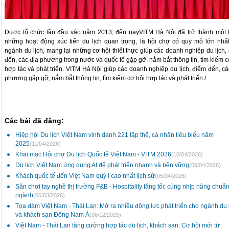
Được tổ chức lần đầu vào năm 2013, đến nayVITM Hà Nội đã trở thành một 
những hoạt động xúc tiến du lịch quan trọng, là hội chợ có quy mô lớn nhấ
ngành du lịch, mang lại những cơ hội thiết thực giúp các doanh nghiệp du lịch,
đến, các địa phương trong nước và quốc tế gặp gỡ, nắm bắt thông tin, tìm kiếm c
hợp tác và phát triển. VITM Hà Nội giúp các doanh nghiệp du lịch, điểm đến, cá
phương gặp gỡ, nắm bắt thông tin, tìm kiếm cơ hội hợp tác và phát triển./.
Các bài đã đăng:
Hiệp hội Du lịch Việt Nam vinh danh 221 tập thể, cá nhân tiêu biểu năm
2025
(11/04/2026)
Khai mạc Hội chợ Du lịch Quốc tế Việt Nam - VITM 2026
(10/04/2026)
Du lịch Việt Nam ứng dụng AI để phát triển nhanh và bền vững
(09/04/2026)
Khách quốc tế đến Việt Nam quý I cao nhất lịch sử
(05/04/2026)
Sân chơi tay nghề thị trường F&B - Hospitality tăng tốc cùng nhịp nâng chuẩ
ngành
(06/03/2026)
Tọa đàm Việt Nam - Thái Lan: Mở ra nhiều động lực phát triển cho ngành du 
và khách sạn Đông Nam Á
(06/12/2025)
Việt Nam - Thái Lan tăng cường hợp tác du lịch, khách sạn: Cơ hội mới từ