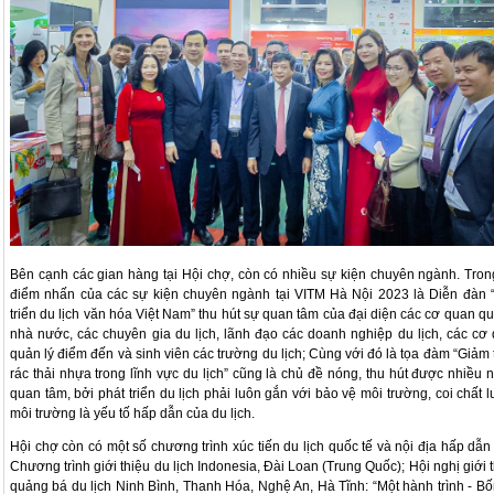
Bên cạnh các gian hàng tại Hội chợ, còn có nhiều sự kiện chuyên ngành. Tron
điểm nhấn của các sự kiện chuyên ngành tại VITM Hà Nội 2023 là Diễn đàn 
triển du lịch văn hóa Việt Nam” thu hút sự quan tâm của đại diện các cơ quan qu
nhà nước, các chuyên gia du lịch, lãnh đạo các doanh nghiệp du lịch, các cơ
quản lý điểm đến và sinh viên các trường du lịch; Cùng với đó là tọa đàm “Giảm 
rác thải nhựa trong lĩnh vực du lịch” cũng là chủ đề nóng, thu hút được nhiều 
quan tâm, bởi phát triển du lịch phải luôn gắn với bảo vệ môi trường, coi chất 
môi trường là yếu tố hấp dẫn của du lịch.
Hội chợ còn có một số chương trình xúc tiến du lịch quốc tế và nội địa hấp dẫn
Chương trình giới thiệu du lịch Indonesia, Đài Loan (Trung Quốc); Hội nghị giới t
quảng bá du lịch Ninh Bình, Thanh Hóa, Nghệ An, Hà Tĩnh: “Một hành trình - Bố