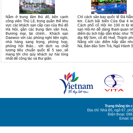
Nằm ở trung tâm thủ đô, bên cạnh
Chỉ cách sân bay quốc tế Đà Nẵ
công viên Thủ Lệ, trong quần thể khu
km. Cách bãi biển Cửa Đại 4 k
vực các khách sạn cấp cao của thủ đô
Cách phố cổ Hội An 100 m từ k
Hà Nội, gần các trung tâm văn hoá,
sạn Hội An dễ dàng tham quan 
thương mại, tài chính... Khách sạn
điểm du lịch hấp dẫn khác như: 
Daewoo với các phòng nghỉ tiện nghi,
địa Mỹ Sơn, cố đô Huế, Thành p
nhà hàng sang trọng, phòng họp,
Nẵng với các điểm hấp dẫn nh
phòng hội thảo... với dịch vụ chất
Nà, Bán đảo Sơn Trà, Ngũ Hành 
lượng tiêu chuẩn quốc tế 5 sao...sẽ
mang tới cho qúy khách sự hài lòng
nhất để công tác và thư giãn.
Trang thông tin 
Địa chỉ: Nhà B5, ngõ 67, ph
Điện thoại: 09
Email: i