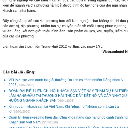
độ nghề nghiệp về chế biến món ăn của các đơn vị trong ngành du lịch, tạo 
kiện để ngành và địa phương nắm bắt được trình độ tay nghề của đội ngũ nhân 
khách sạn, nhà hàng.
Đây cũng là dịp để các địa phương trao đổi kinh nghiệm, tạo không khí thi đua 
các đơn vị, địa phương, nhằm tạo sự chuyển biến về chất lượng phục vụ trong 
vụ ăn uống, kết hợp giới thiệu hình ảnh, sản phẩm du lịch, khu, tuyến, điểm du 
của các địa phương...
Liên hoan ẩm thực miền Trung-Huế 2012 kết thúc vào ngày 1/7./.
Vietnamhotel-
Các bài đã đăng:
VEHA được vinh danh tại giải thưởng Du lịch có trách nhiệm Đông Nam Á
2026
(09/07/2026)
ĐOÀN ĐẠI BIỂU LIÊN CHI HỘI KHÁCH SẠN VIỆT NAM THAM DỰ HAI TRIỂ
LÃM HÀNG ĐẦU TẠI THƯỢNG HẢI, THÚC ĐẨY KẾT NỐI VÀ CẬP NHẬT XU
HƯỚNG NGÀNH KHÁCH SẠN
(06/04/2026)
Kinh doanh khách sạn tại Việt Nam: Khi “phục hồi” không còn là câu trả
lời
(26/03/2026)
Quản lý Housekeeping hiện đại: Chìa khóa nâng cao năng lực cạnh tranh n
Khách sạn Việt Nam
(25/03/2026)