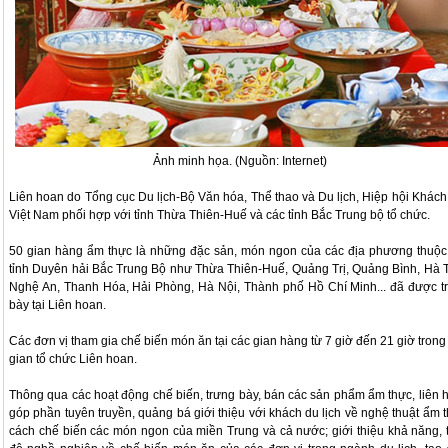
Ảnh minh họa. (Nguồn: Internet)
Liên hoan do Tổng cục Du lịch-Bộ Văn hóa, Thể thao và Du lịch, Hiệp hội Khách
Việt Nam phối hợp với tỉnh Thừa Thiên-Huế và các tỉnh Bắc Trung bộ tổ chức.
50 gian hàng ẩm thực là những đặc sản, món ngon của các địa phương thuộc
tỉnh Duyên hải Bắc Trung Bộ như Thừa Thiên-Huế, Quảng Trị, Quảng Bình, Hà T
Nghệ An, Thanh Hóa, Hải Phòng, Hà Nội, Thành phố Hồ Chí Minh... đã được t
bày tại Liên hoan.
Các đơn vị tham gia chế biến món ăn tại các gian hàng từ 7 giờ đến 21 giờ trong
gian tổ chức Liên hoan.
Thông qua các hoạt động chế biến, trưng bày, bán các sản phẩm ẩm thực, liên 
góp phần tuyên truyền, quảng bá giới thiệu với khách du lịch về nghệ thuật ẩm t
cách chế biến các món ngon của miền Trung và cả nước; giới thiệu khả năng, t