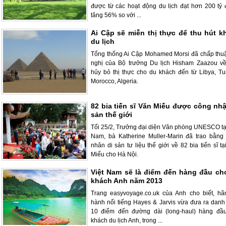
được từ các hoạt động du lịch đạt hơn 200 tỷ 
tăng 56% so với ...
Ai Cập sẽ miễn thị thực để thu hút k
du lịch
Tổng thống Ai Cập Mohamed Morsi đã chấp thu
nghị của Bộ trưởng Du lịch Hisham Zaazou về
hủy bỏ thị thực cho du khách đến từ Libya, Tun
Morocco, Algeria.
82 bia tiến sĩ Văn Miếu được công nhậ
sản thế giới
Tối 25/2, Trưởng đại diện Văn phòng UNESCO tại
Nam, bà Katherine Muller-Marin đã trao bằng
nhân di sản tư liệu thế giới về 82 bia tiến sĩ t
Miếu cho Hà Nội.
Việt Nam sẽ là điểm đến hàng đầu ch
khách Anh năm 2013
Trang easyvoyage.co.uk của Anh cho biết, hã
hành nổi tiếng Hayes & Jarvis vừa đưa ra danh
10 điểm đến đường dài (long-haul) hàng đầ
khách du lịch Anh, trong ...