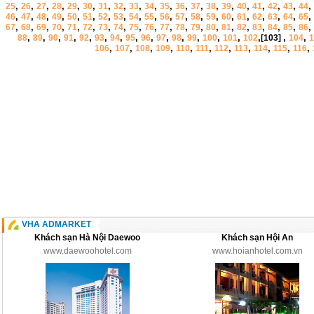
,
,
,
,
,
,
,
,
,
,
,
,
,
,
,
,
,
,
,
,
25
26
27
28
29
30
31
32
33
34
35
36
37
38
39
40
41
42
43
44
,
,
,
,
,
,
,
,
,
,
,
,
,
,
,
,
,
,
,
,
46
47
48
49
50
51
52
53
54
55
56
57
58
59
60
61
62
63
64
65
,
,
,
,
,
,
,
,
,
,
,
,
,
,
,
,
,
,
,
,
67
68
69
70
71
72
73
74
75
76
77
78
79
80
81
82
83
84
85
86
,
,
,
,
,
,
,
,
,
,
,
,
,
,
,
,
,
88
89
90
91
92
93
94
95
96
97
98
99
100
101
102
[103]
104
1
,
,
,
,
,
,
,
,
,
,
,
106
107
108
109
110
111
112
113
114
115
116
VHA ADMARKET
Khách sạn Hà Nội Daewoo
Khách sạn Hội An
www.daewoohotel.com
www.hoianhotel.com.vn