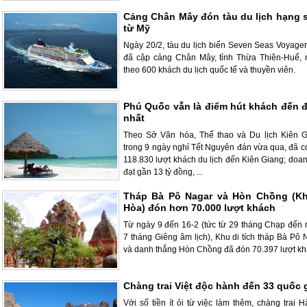
Cảng Chân Mây đón tàu du lịch hạng 
từ Mỹ
Ngày 20/2, tàu du lịch biển Seven Seas Voyager
đã cập cảng Chân Mây, tỉnh Thừa Thiên-Huế,
theo 600 khách du lịch quốc tế và thuyền viên.
Phú Quốc vẫn là điểm hút khách đến 
nhất
Theo Sở Văn hóa, Thể thao và Du lịch Kiên G
trong 9 ngày nghỉ Tết Nguyên đán vừa qua, đã c
118.830 lượt khách du lịch đến Kiên Giang; doan
đạt gần 13 tỷ đồng, ...
Tháp Bà Pô Nagar và Hòn Chồng (K
Hòa) đón hơn 70.000 lượt khách
Từ ngày 9 đến 16-2 (tức từ 29 tháng Chạp đến
7 tháng Giêng âm lịch), Khu di tích tháp Bà Pô 
và danh thắng Hòn Chồng đã đón 70.397 lượt kh
Chàng trai Việt độc hành đến 33 quốc 
Với số tiền ít ỏi từ việc làm thêm, chàng trai 