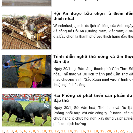
Hội An được bầu chọn là điểm đế
thích nhất
Wanderlust, tạp chí du lịch có tiếng của Anh, ngà
đã công bố Hội An (Quảng Nam, Việt Nam) đượ
giả bầu chọn là thành phố yêu thích hàng đầu thế
Trình diễn nghề thủ công và ẩm thự
dân tộc
Ngày 30/1, tại Bảo tàng thành phố Cần Thơ, S
hóa, Thể thao và Du lịch thành phố Cần Thơ đã
mạc chương trình “Sắc Xuân miệt vườn” trình di
thuật nghề thủ công ...
Hải Phòng sẽ phát triển sản phẩm du 
đặc thù
Ngày 30/1, Sở Văn hoá, Thể thao và Du lịc
Phòng phối hợp với các công ty lữ hành, các đ
chức năng tổ chức hội nghị xây dựng và phát tri
phẩm du lịch hưởng ...
,
,
,
,
,
,
,
,
,
,
,
,
,
,
,
,
,
,
,
,
,
,
,
1
2
3
4
5
6
7
8
9
10
11
12
13
14
15
16
17
18
19
20
21
22
23