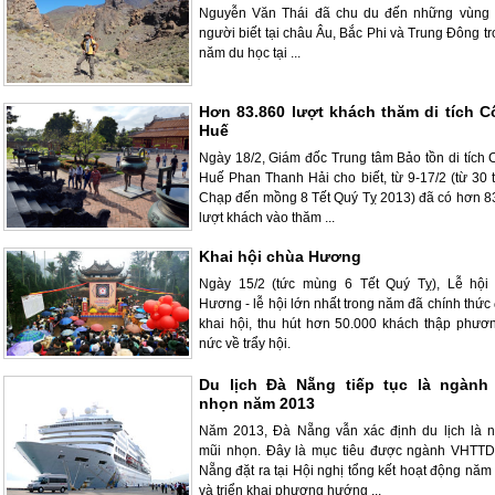
Nguyễn Văn Thái đã chu du đến những vùng đ
người biết tại châu Âu, Bắc Phi và Trung Đông t
năm du học tại ...
Hơn 83.860 lượt khách thăm di tích C
Huế
Ngày 18/2, Giám đốc Trung tâm Bảo tồn di tích 
Huế Phan Thanh Hải cho biết, từ 9-17/2 (từ 30 
Chạp đến mồng 8 Tết Quý Tỵ 2013) đã có hơn 8
lượt khách vào thăm ...
Khai hội chùa Hương
Ngày 15/2 (tức mùng 6 Tết Quý Tỵ), Lễ hội
Hương - lễ hội lớn nhất trong năm đã chính thức
khai hội, thu hút hơn 50.000 khách thập phươ
nức về trẩy hội.
Du lịch Đà Nẵng tiếp tục là ngành
nhọn năm 2013
Năm 2013, Đà Nẵng vẫn xác định du lịch là 
mũi nhọn. Đây là mục tiêu được ngành VHTT
Nẵng đặt ra tại Hội nghị tổng kết hoạt động năm
và triển khai phương hướng ...