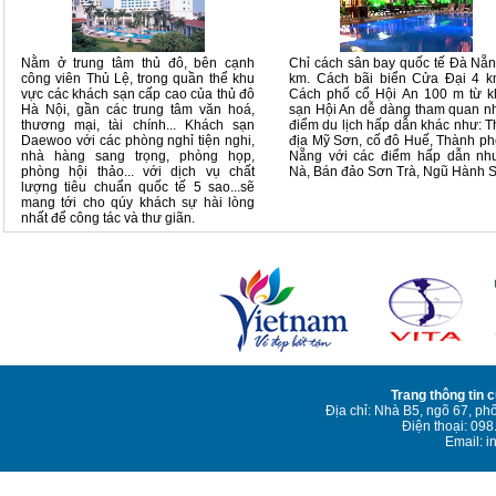
Nằm ở trung tâm thủ đô, bên cạnh
Chỉ cách sân bay quốc tế Đà Nẵ
công viên Thủ Lệ, trong quần thể khu
km. Cách bãi biển Cửa Đại 4 k
vực các khách sạn cấp cao của thủ đô
Cách phố cổ Hội An 100 m từ k
Hà Nội, gần các trung tâm văn hoá,
sạn Hội An dễ dàng tham quan 
thương mại, tài chính... Khách sạn
điểm du lịch hấp dẫn khác như: 
Daewoo với các phòng nghỉ tiện nghi,
địa Mỹ Sơn, cố đô Huế, Thành p
nhà hàng sang trọng, phòng họp,
Nẵng với các điểm hấp dẫn nh
phòng hội thảo... với dịch vụ chất
Nà, Bán đảo Sơn Trà, Ngũ Hành 
lượng tiêu chuẩn quốc tế 5 sao...sẽ
mang tới cho qúy khách sự hài lòng
nhất để công tác và thư giãn.
Trang thông tin 
Địa chỉ: Nhà B5, ngõ 67, ph
Điện thoại: 09
Email: i