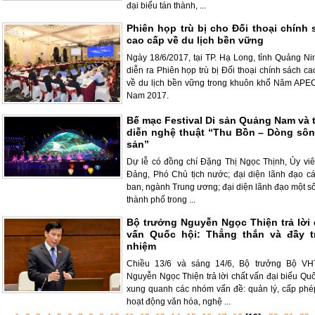
đại biểu tán thành, ...
Phiên họp trù bị cho Đối thoại chính 
cao cấp về du lịch bền vững
Ngày 18/6/2017, tại TP. Hạ Long, tỉnh Quảng Ni
diễn ra Phiên họp trù bị Đối thoại chính sách c
về du lịch bền vững trong khuôn khổ Năm APEC
Nam 2017.
Bế mạc Festival Di sản Quảng Nam và t
diễn nghệ thuật “Thu Bồn – Dòng sôn
sản”
Dự lễ có đồng chí Đặng Thị Ngọc Thịnh, Ủy vi
Đảng, Phó Chủ tịch nước; đại diện lãnh đạo cá
ban, ngành Trung ương; đại diện lãnh đạo một số
thành phố trong ...
Bộ trưởng Nguyễn Ngọc Thiện trả lời 
vấn Quốc hội: Thẳng thắn và đầy t
nhiệm
Chiều 13/6 và sáng 14/6, Bộ trưởng Bộ V
Nguyễn Ngọc Thiện trả lời chất vấn đại biểu Quố
xung quanh các nhóm vấn đề: quản lý, cấp phé
hoạt động văn hóa, nghệ ...