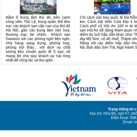
Nằm ở trung tâm thủ đô, bên cạnh
Chỉ cách sân bay quốc tế Đà Nẵ
công viên Thủ Lệ, trong quần thể khu
km. Cách bãi biển Cửa Đại 4 k
vực các khách sạn cấp cao của thủ đô
Cách phố cổ Hội An 100 m từ k
Hà Nội, gần các trung tâm văn hoá,
sạn Hội An dễ dàng tham quan 
thương mại, tài chính... Khách sạn
điểm du lịch hấp dẫn khác như: 
Daewoo với các phòng nghỉ tiện nghi,
địa Mỹ Sơn, cố đô Huế, Thành p
nhà hàng sang trọng, phòng họp,
Nẵng với các điểm hấp dẫn nh
phòng hội thảo... với dịch vụ chất
Nà, Bán đảo Sơn Trà, Ngũ Hành 
lượng tiêu chuẩn quốc tế 5 sao...sẽ
mang tới cho qúy khách sự hài lòng
nhất để công tác và thư giãn.
Trang thông tin 
Địa chỉ: Nhà B5, ngõ 67, ph
Điện thoại: 09
Email: i