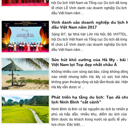
hội Du lịch Việt Nam và Tổng cục Du lịch đã long
tổ chức Lễ Vinh danh các doanh nghiệp Du lịch
đầu Việt Nam năm ...
Vinh danh các doanh nghiệp du lịch 
đầu Việt Nam năm 2017
Sáng 8/7, tại Nhà hát Lớn Hà Nội, Bộ VHTTDL,
hội Du lịch Việt Nam và Tổng cục Du lịch đã long
tổ chức Lễ Vinh danh các doanh nghiệp Du lịch
đầu Việt Nam năm ...
Sức hút khó cưỡng của Hà My - bãi 
Việt Nam lọt Top đẹp nhất châu Á
Không nhiều con sóng dạt dào, cũng không đông
náo nhiệt nhưng biển Hà My có sức hút riên
không gian thoáng rộng và bãi tắm thoải dài. Hiệ
Hà My vẫn được ví ...
Phát triển hạ tầng du lịch: Tạo đà ch
lịch Ninh Bình “cất cánh”
Ninh Bình là tỉnh có tài nguyên du lịch tự nhiên
phú và hấp dẫn, nhiều khu, điểm du lịch của
Bình được du khách trong nước và quốc tế yêu t
lựa chọn. Đặc biệt, ...