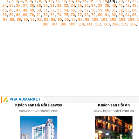
,
,
,
,
,
,
,
,
,
,
,
,
,
,
,
,
,
,
,
,
,
,
1
2
3
4
5
6
7
8
9
10
11
12
13
14
15
16
17
18
[19]
20
21
22
,
,
,
,
,
,
,
,
,
,
,
,
,
,
,
,
,
,
,
,
24
25
26
27
28
29
30
31
32
33
34
35
36
37
38
39
40
41
42
43
,
,
,
,
,
,
,
,
,
,
,
,
,
,
,
,
,
,
,
,
45
46
47
48
49
50
51
52
53
54
55
56
57
58
59
60
61
62
63
64
,
,
,
,
,
,
,
,
,
,
,
,
,
,
,
,
,
,
,
,
66
67
68
69
70
71
72
73
74
75
76
77
78
79
80
81
82
83
84
85
,
,
,
,
,
,
,
,
,
,
,
,
,
,
,
,
,
,
87
88
89
90
91
92
93
94
95
96
97
98
99
100
101
102
103
104
1
,
,
,
,
,
,
,
,
,
,
,
106
107
108
109
110
111
112
113
114
115
116
VHA ADMARKET
Khách sạn Hà Nội Daewoo
Khách sạn Hội An
www.daewoohotel.com
www.hoianhotel.com.vn