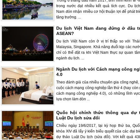
Trong 6 tháng đầu năm 2017, tình hình kinh tế -
trong nước đạt nhiều kết quả tích cực. Du lịch
Nam đón nhận nhiều cơ hội thuận lợi để phát tri
tăng trưởng. ...
Du lịch Việt Nam đang đứng ở đâu t
ASEAN?
Du lịch Việt Nam còn ở vị trí thấp so với Thái
Malaysia, Singapore. Khả năng đuổi kịp các nướ
chỉ có thể đặt ra khi Việt Nam thực sự quan tâ
ngành du lịch. ...
Ngành Du lịch với Cách mạng công ng
4.0
Theo đánh giá của nhiều chuyên gia công nghệ, 
cuộc cách mạng công nghiệp lần thứ 4 (hay còn g
cách mạng công nghiệp 4.0), có những lĩnh vực
lựa chọn làm đòn ...
Quốc hội chính thức thông qua dự 
Luật Du lịch sửa đổi
Chiều ngày 19/6/2017, tại kỳ họp thứ ba, Quố
khóa XIV đã lấy ý kiến biểu quyết của các đại b
dự thảo Luật Du lịch (sửa đổi). Với kết quả 43