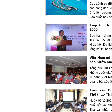
Cục Lãnh sự (B
cáo công dân Vi
ở “thiên đường 
đảo quốc này có 
Tiếp tục tổ
2005
Sau hai hội ng
10/11/2015, tại
Hiệp hội Du lịc
tổng kết thi hành 
Việt Nam nỗ 
các nước ch
Tổng cục Du lị
không quốc gia V
lữ hành Việt N
quảng bá, xúc tiế
Tổng cục Du
Thể thao Thá
Ngày 09/11/2015
buổi tiếp và là
Thái Lan nhằm t