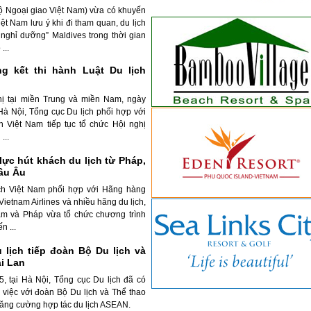
ộ Ngoại giao Việt Nam) vừa có khuyến
ệt Nam lưu ý khi đi tham quan, du lịch
nghỉ dưỡng” Maldives trong thời gian
...
ng kết thi hành Luật Du lịch
hị tại miền Trung và miền Nam, ngày
 Hà Nội, Tổng cục Du lịch phối hợp với
h Việt Nam tiếp tục tổ chức Hội nghị
...
lực hút khách du lịch từ Pháp,
âu Âu
ch Việt Nam phối hợp với Hãng hàng
ietnam Airlines và nhiều hãng du lịch,
am và Pháp vừa tổ chức chương trình
n ...
 lịch tiếp đoàn Bộ Du lịch và
i Lan
, tại Hà Nội, Tổng cục Du lịch đã có
m việc với đoàn Bộ Du lịch và Thể thao
ăng cường hợp tác du lịch ASEAN.