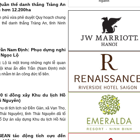
ngành
uần thể danh thắng Tràng An
ch hơn 12.200ha
h phủ vừa phê duyệt Quy hoạch chung
thể danh thắng Tràng An, tỉnh Ninh
Trần Nam Định: Phục dựng nghi
u Ngọc Lộ
 Lộ là một trong những nghi lễ quan
 hội khai ấn đền Trần (Nam Định) mới
nhằm tri ân công đức tổ tiên.
00 tỉ đồng xây Khu du lịch Hồ
i Nguyên)
hu di tích lịch sử Đền Gàn, xã Vạn Thọ,
Thái Nguyên), tỉnh Thái Nguyên đã tổ
hổ Dự án xây dựng Khu du lịch Hồ Núi
SEAN tác động tích cực đến