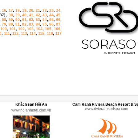
,
,
,
,
,
,
,
,
,
,
16
17
18
19
20
21
22
23
24
,
,
,
,
,
,
,
,
,
[37]
38
39
40
41
42
43
44
45
,
,
,
,
,
,
,
,
,
,
58
59
60
61
62
63
64
65
66
,
,
,
,
,
,
,
,
,
,
79
80
81
82
83
84
85
86
87
,
,
,
,
,
,
,
,
100
101
102
103
104
105
106
,
,
,
,
,
,
,
0
111
112
113
114
115
116
117
Khách sạn Hội An
Cam Ranh Riviera Beach Resort & S
www.rivieraresortspa.com
www.hoianhotel.com.vn