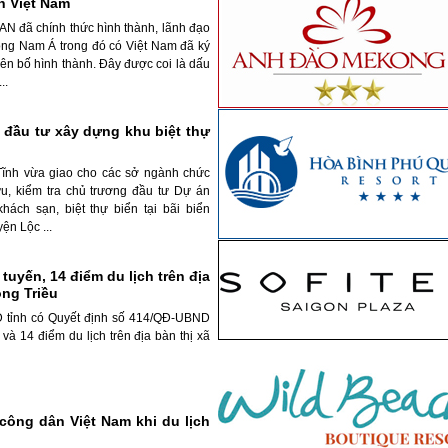
h Việt Nam
N đã chính thức hình thành, lãnh đạo
ông Nam Á trong đó có Việt Nam đã ký
yên bố hình thành. Đây được coi là dấu
..
 đầu tư xây dựng khu biệt thự
ĩnh vừa giao cho các sở ngành chức
u, kiểm tra chủ trương đầu tư Dự án
hách sạn, biệt thự biển tại bãi biển
ện Lộc ...
tuyến, 14 điểm du lịch trên địa
ông Triều
 tỉnh có Quyết định số 414/QĐ-UBND
và 14 điểm du lịch trên địa bàn thị xã
công dân Việt Nam khi du lịch