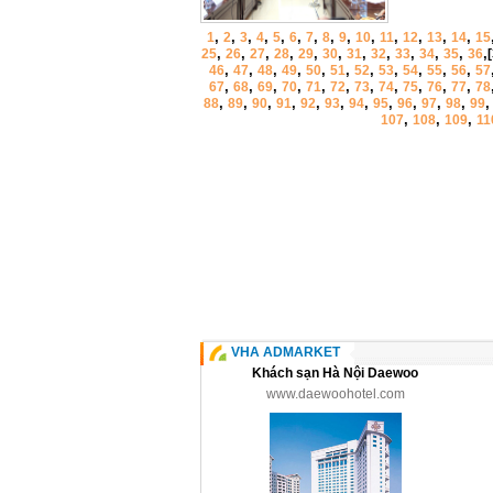
,
,
,
,
,
,
,
,
,
,
,
,
,
,
1
2
3
4
5
6
7
8
9
10
11
12
13
14
15
,
,
,
,
,
,
,
,
,
,
,
,
25
26
27
28
29
30
31
32
33
34
35
36
,
,
,
,
,
,
,
,
,
,
,
46
47
48
49
50
51
52
53
54
55
56
57
,
,
,
,
,
,
,
,
,
,
,
67
68
69
70
71
72
73
74
75
76
77
78
,
,
,
,
,
,
,
,
,
,
,
88
89
90
91
92
93
94
95
96
97
98
99
,
,
,
107
108
109
11
VHA ADMARKET
Khách sạn Hà Nội Daewoo
www.daewoohotel.com