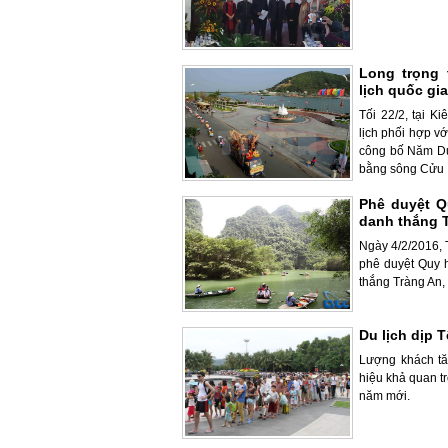
Long trọng
lịch quốc gi
Tối 22/2, tại K
lịch phối hợp vớ
công bố Năm Du
bằng sông Cửu .
Phê duyệt Q
danh thắng T
Ngày 4/2/2016, 
phê duyệt Quy 
thắng Tràng An,
Du lịch dịp 
Lượng khách tă
hiệu khả quan t
năm mới.