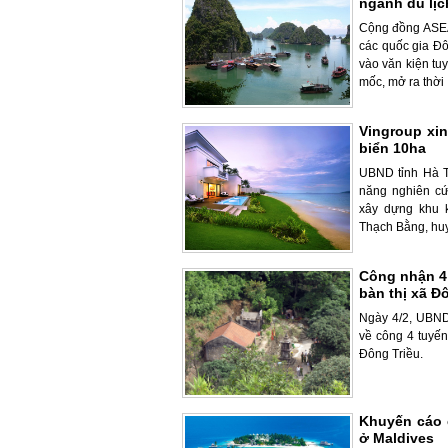
ngành du lịc
Cộng đồng ASEA
các quốc gia Đ
vào văn kiện tu
mốc, mở ra thời .
Vingroup xin
biển 10ha
UBND tỉnh Hà T
năng nghiên cứ
xây dựng khu k
Thạch Bằng, huy
Công nhận 4 
bàn thị xã Đ
Ngày 4/2, UBND
về công 4 tuyến 
Đông Triều.
Khuyến cáo 
ở Maldives