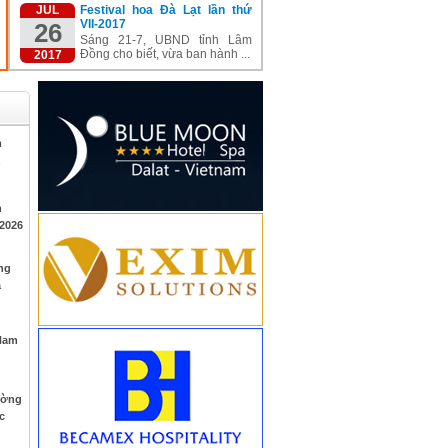
JUL
Festival hoa Đà Lạt lần thứ
VII-2017
26
Sáng 21-7, UBND tỉnh Lâm
Đồng cho biết, vừa ban hành ...
2017
m
h
 2026
ng
à
 Nam
ường
c