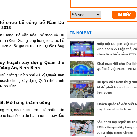
 tổ chức Lễ công bố Năm Du
a 2016
TIN NỔI BẬT
iên Giang, Bộ Văn hóa-Thể thao và Du
i tỉnh Kiên Giang long trọng tổ chức Lễ
Hiệp hội Du lịch Việt Na
 lịch quốc gia 2016 - Phú Quốc-Đồng
vinh danh 221 tập thể, cá
..
nhân tiêu biểu năm 2025
uy hoạch xây dựng Quần thể
Khai mạc Hội chợ Du lịc
ràng An, Ninh Bình
Quốc tế Việt Nam - VITM
Thủ tướng Chính phủ đã ký Quyết định
hoạch chung xây dựng Quần thể danh
Du lịch Việt Nam ứng dụ
 Ninh Bình.
AI để phát triển nhanh v
bền vững
Tết: Mở hàng thành công
Khách quốc tế đến Việt
quý I cao nhất lịch sử
ng cao, doanh thu lớn… là những tín
rong hoạt động du lịch những ngày đầu
Sân chơi tay nghề thị tr
F&B - Hospitality tăng tố
cùng nhịp nâng chuẩn