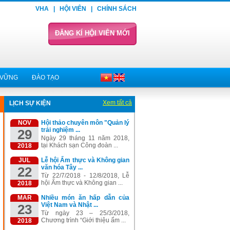
VHA
|
HỘI VIÊN
|
CHÍNH SÁCH
ĐĂNG KÍ HỘI VIÊN MỚI
 VỮNG
ĐÀO TẠO
Xem tất cả
LỊCH SỰ KIỆN
NOV
Hội thảo chuyên môn "Quản lý
trải nghiệm ...
29
Ngày 29 tháng 11 năm 2018,
tại Khách sạn Công đoàn ...
2018
JUL
Lễ hội Ẩm thực và Không gian
văn hóa Tây ...
22
Từ 22/7/2018 - 12/8/2018, Lễ
hội Ẩm thực và Không gian ...
2018
MAR
Nhiều món ăn hấp dẫn của
Việt Nam và Nhật ...
23
Từ ngày 23 – 25/3/2018,
Chương trình “Giới thiệu ẩm ...
2018