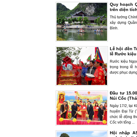
Quy hoạch Q
trên diện tí
Thủ tướng Chín
xây dựng Quần 
Bình.
Lễ hội đền 
lễ Rước kiệ
Rước kiệu Ngọc
trọng trong lễ
được phục dựng 
Đầu tư 15.0
Núi Cốc (Thá
Ngày 17/2, tại K
huyện Đại Từ (
chức lễ động t
Cốc với tổng ...
Hội nhập A