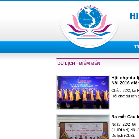
T
DU LỊCH - ĐIỂM ĐẾN
Hội chợ du l
Nội 2016 diễn
Chiều 22/2, tại 
Hội chợ du lịch
Ra mắt Câu l
Ngày 22/2 tại
(HHDLVN) đã tổ
Du lịch (CLB).