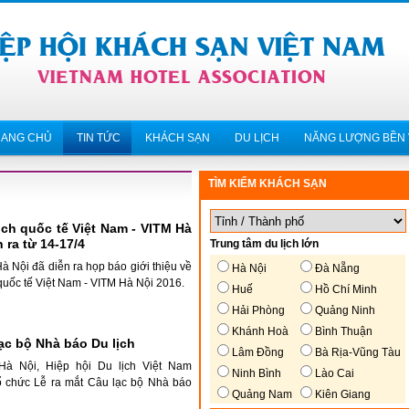
RANG CHỦ
TIN TỨC
KHÁCH SẠN
DU LỊCH
NĂNG LƯỢNG BỀN
TÌM KIẾM KHÁCH SẠN
ịch quốc tế Việt Nam - VITM Hà
 ra từ 14-17/4
Trung tâm du lịch lớn
Hà Nội đã diễn ra họp báo giới thiệu về
Hà Nội
Đà Nẵng
 quốc tế Việt Nam - VITM Hà Nội 2016.
Huế
Hồ Chí Minh
Hải Phòng
Quảng Ninh
Khánh Hoà
Bình Thuận
ạc bộ Nhà báo Du lịch
Lâm Đồng
Bà Rịa-Vũng Tàu
 Hà Nội, Hiệp hội Du lịch Việt Nam
Ninh Bình
Lào Cai
 chức Lễ ra mắt Câu lạc bộ Nhà báo
Quảng Nam
Kiên Giang