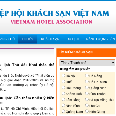
RANG CHỦ
TIN TỨC
KHÁCH SẠN
DU LỊCH
NĂNG LƯỢNG BỀN
TÌM KIẾM KHÁCH SẠN
du lịch Thủ đô: Khai thác thế
ực
Trung tâm du lịch lớn
ận dự thảo Nghị quyết về "Phát triển du
Hà Nội
Đà Nẵng
à Nội giai đoạn 2016-2020 và những
Huế
Hồ Chí Minh
 của Ban Thường vụ Thành ủy Hà Nội
Hải Phòng
Quảng Ninh
, ...
Khánh Hoà
Bình Thuận
u lịch: Cần thêm nhiều ý kiến
Lâm Đồng
Bà Rịa-Vũng Tàu
ệm
Ninh Bình
Lào Cai
tại TP Hồ Chí Minh, Hiệp hội Du lịch
Quảng Nam
Kiên Giang
 tổ chức Hội nghị đóng góp ý kiến cho