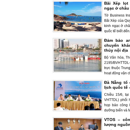
Bãi Xép lọt
ngạc ở châu
Tờ Business In
Bãi Xép của Qu
kinh ngạc ở ch
quốc tế biết đến
Đảm bảo an
chuyển khác
thủy nội địa
Bộ Văn hóa, Th
2195/BVHTTDL-
trực thuộc Trun
hoạt động vận ch
Đà Nẵng tổ 
lịch quốc tế
Chiều 15/6, tạ
VHTTDL) phối 
họp báo công 
dưỡng biển và M.
VTOS – côn
lượng nguồn 