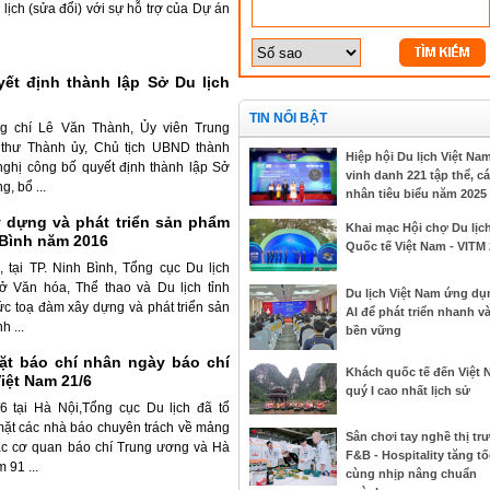
lịch (sửa đổi) với sự hỗ trợ của Dự án
ết định thành lập Sở Du lịch
TIN NỔI BẬT
ng chí Lê Văn Thành, Ủy viên Trung
 thư Thành ủy, Chủ tịch UBND thành
Hiệp hội Du lịch Việt Na
 nghị công bố quyết định thành lập Sở
vinh danh 221 tập thể, cá
g, bổ ...
nhân tiêu biểu năm 2025
 dựng và phát triển sản phẩm
Khai mạc Hội chợ Du lịc
 Bình năm 2016
Quốc tế Việt Nam - VITM
 tại TP. Ninh Bình, Tổng cục Du lịch
ở Văn hóa, Thể thao và Du lịch tỉnh
Du lịch Việt Nam ứng dụ
ức toạ đàm xây dựng và phát triển sản
AI để phát triển nhanh v
h ...
bền vững
t báo chí nhân ngày báo chí
Khách quốc tế đến Việt
iệt Nam 21/6
quý I cao nhất lịch sử
6 tại Hà Nội,Tổng cục Du lịch đã tổ
mặt các nhà báo chuyên trách về mảng
Sân chơi tay nghề thị tr
các cơ quan báo chí Trung ương và Hà
F&B - Hospitality tăng tố
 91 ...
cùng nhịp nâng chuẩn