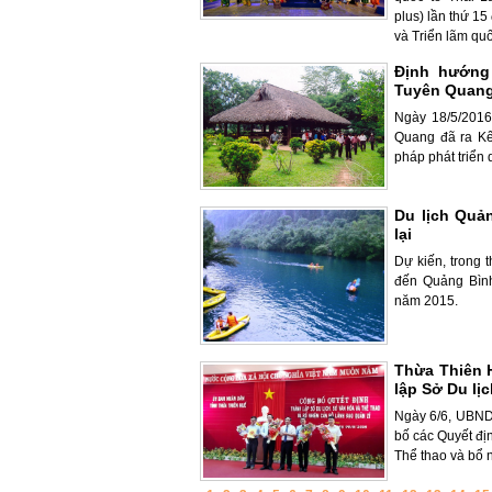
plus) lần thứ 15
và Triển lãm quốc
Định hướng 
Tuyên Quang
Ngày 18/5/2016
Quang đã ra Kế
pháp phát triển 
Du lịch Quản
lại
Dự kiến, trong 
đến Quảng Bìn
năm 2015.
Thừa Thiên 
lập Sở Du lị
Ngày 6/6, UBND
bố các Quyết đị
Thể thao và bổ 