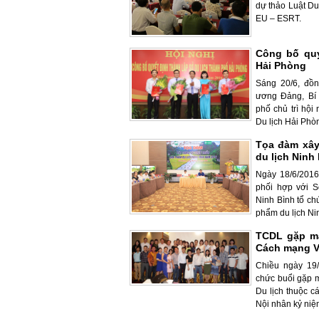
dự thảo Luật Du 
EU – ESRT.
Công bố quy
Hải Phòng
Sáng 20/6, đồ
ương Đảng, Bí
phố chủ trì hội
Du lịch Hải Phòn
Tọa đàm xây
du lịch Ninh
Ngày 18/6/2016,
phối hợp với S
Ninh Bình tổ ch
phẩm du lịch Nin
TCDL gặp mặ
Cách mạng V
Chiều ngày 19/
chức buổi gặp 
Du lịch thuộc 
Nội nhân kỷ niệm