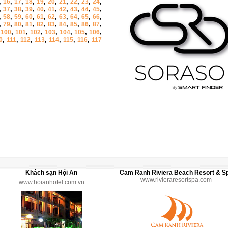
,
,
,
,
,
,
,
,
,
,
16
17
18
19
20
21
22
23
24
,
,
,
,
,
,
,
,
,
,
37
38
39
40
41
42
43
44
45
,
,
,
,
,
,
,
,
,
,
58
59
60
61
62
63
64
65
66
,
,
,
,
,
,
,
,
,
,
79
80
81
82
83
84
85
86
87
,
,
,
,
,
,
,
,
100
101
102
103
104
105
106
,
,
,
,
,
,
,
0
111
112
113
114
115
116
117
Khách sạn Hội An
Cam Ranh Riviera Beach Resort & S
www.rivieraresortspa.com
www.hoianhotel.com.vn