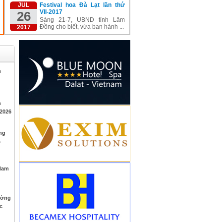
JUL
Festival hoa Đà Lạt lần thứ
VII-2017
26
Sáng 21-7, UBND tỉnh Lâm
Đồng cho biết, vừa ban hành ...
2017
m
h
 2026
ng
à
 Nam
ường
c