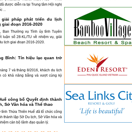
 đã được diễn ra tại Trung tâm Hội nghị
 ...
giải pháp phát triển du lịch
 giai đoạn 2016-2020
, Ban Thường vụ Tỉnh ủy tỉnh Tuyên
t luận số 28-KL/TU về nhiệm vụ, giải
du lịch giai đoạn 2016-2020.
g Bình: Tín hiệu lạc quan trở
tháng 7 và tháng 8/2016, khách du lịch
h có khả năng bằng và vượt cùng kỳ
Huế công bố Quyết định thành
ch, Sở Văn hóa và Thể thao
 tỉnh Thừa Thiên Huế đã tổ chức công
nh thành lập Sở Du lịch, Sở Văn hóa và
nhiệm cán bộ lãnh đạo quản lý.