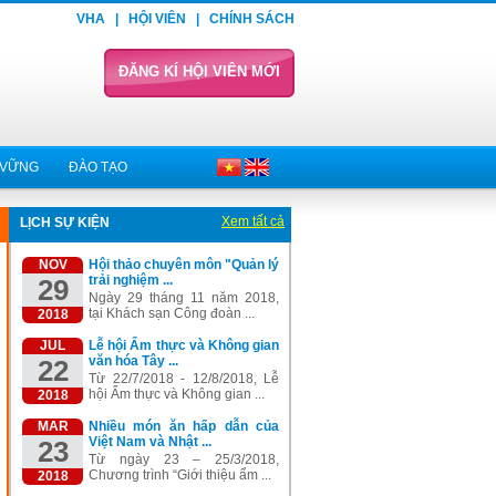
VHA
|
HỘI VIÊN
|
CHÍNH SÁCH
ĐĂNG KÍ HỘI VIÊN MỚI
 VỮNG
ĐÀO TẠO
Xem tất cả
LỊCH SỰ KIỆN
NOV
Hội thảo chuyên môn "Quản lý
trải nghiệm ...
29
Ngày 29 tháng 11 năm 2018,
tại Khách sạn Công đoàn ...
2018
JUL
Lễ hội Ẩm thực và Không gian
văn hóa Tây ...
22
Từ 22/7/2018 - 12/8/2018, Lễ
hội Ẩm thực và Không gian ...
2018
MAR
Nhiều món ăn hấp dẫn của
Việt Nam và Nhật ...
23
Từ ngày 23 – 25/3/2018,
Chương trình “Giới thiệu ẩm ...
2018