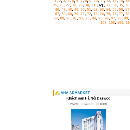
,
,
,
,
,
,
,
,
,
,
,
,
,
,
1
2
3
4
5
6
7
8
9
10
11
12
13
14
15
,
,
,
,
,
,
,
,
,
,
,
25
26
27
28
29
30
31
[32]
33
34
35
36
,
,
,
,
,
,
,
,
,
,
,
46
47
48
49
50
51
52
53
54
55
56
57
,
,
,
,
,
,
,
,
,
,
,
67
68
69
70
71
72
73
74
75
76
77
78
,
,
,
,
,
,
,
,
,
,
,
88
89
90
91
92
93
94
95
96
97
98
99
,
,
,
107
108
109
11
VHA ADMARKET
Khách sạn Hà Nội Daewoo
www.daewoohotel.com