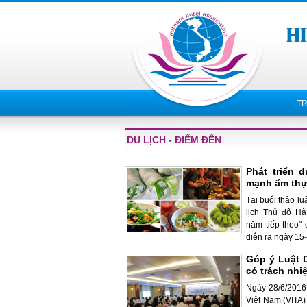
T
DU LỊCH - ĐIỂM ĐẾN
Phát triển 
mạnh ẩm th
Tại buổi thảo lu
lịch Thủ đô H
năm tiếp theo"
diễn ra ngày 15-6
Góp ý Luật D
có trách nhi
Ngày 28/6/2016 
Việt Nam (VITA)