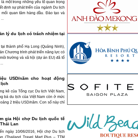
là một trong những yếu tố quan trọng
ết định sự phát triển của ngành Du lịch
n mối quan tâm hàng đầu. Đào tạo và
...
n lý du lịch có trách nhiệm tại
 tại thành phố Hạ Long (Quảng Ninh),
án Chương trình phát triển năng lực có
 môi trường và xã hội (dự án EU) đã tổ
..
riệu USD/năm cho hoạt động
lịch
ống kê của Tổng cục Du lịch Việt Nam,
ng bá du lịch của Việt Nam còn ở mức
khoảng 2 triệu USD/năm. Con số này chỉ
m gia Hội chợ Du lịch quốc tế
 Thái Lan
ến ngày 10/06/2016, Hội chợ Du lịch
an (Thailand Travel Mart Plus – TTM