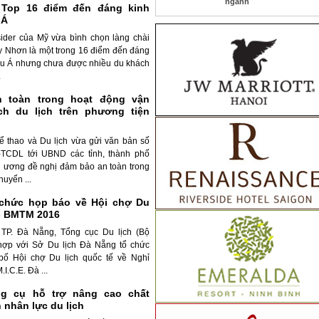
ngành
 Top 16 điểm đến đáng kinh
 Á
sider của Mỹ vừa bình chọn làng chài
y Nhơn là một trong 16 điểm đến đáng
âu Á nhưng chưa được nhiều du khách
.
 toàn trong hoạt động vận
h du lịch trên phương tiện
ể thao và Du lịch vừa gửi văn bản số
TCDL tới UBND các tỉnh, thành phố
g ương đề nghị đảm bảo an toàn trong
uyển ...
chức họp báo về Hội chợ Du
 - BMTM 2016
i TP. Đà Nẵng, Tổng cục Du lịch (Bộ
hợp với Sở Du lịch Đà Nẵng tổ chức
bố Hội chợ Du lịch quốc tế về Nghỉ
I.C.E. Đà ...
g cụ hỗ trợ nâng cao chất
nhân lực du lịch